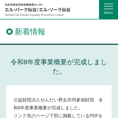
MENU
仙
台
市
新着情報
男
女
共
同
参
画
推
令和8年度事業概要が完成しまし
進
セ
た。
ン
タ
ー
公益財団法人せんだい男女共同参画財団 令
和8年度事業概要が完成しました。
リンク先のページ下部に掲載しているPDFを