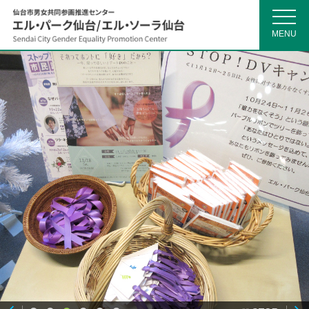
MENU
仙
台
市
男
女
共
同
参
画
推
進
セ
ン
タ
ー