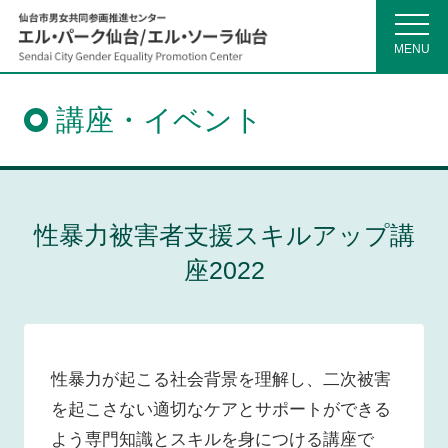
MENU
仙
台
市
講座・イベント
男
女
共
同
参
画
推
性暴力被害者支援スキルアップ講
進
セ
座2022
ン
タ
ー
性暴力が起こる社会背景を理解し、二次被害
を起こさない適切なケアとサポートができる
よう専門知識とスキルを身につける講座で