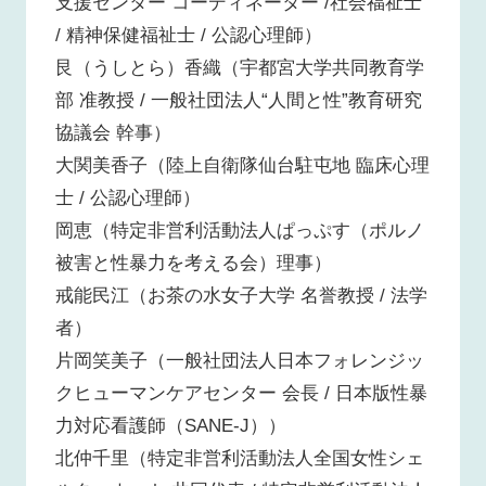
支援センター コーディネーター /社会福祉士
/ 精神保健福祉士 / 公認心理師）
艮（うしとら）香織（宇都宮大学共同教育学
部 准教授 / 一般社団法人“人間と性”教育研究
協議会 幹事）
大関美香子（陸上自衛隊仙台駐屯地 臨床心理
士 / 公認心理師）
岡恵（特定非営利活動法人ぱっぷす（ポルノ
被害と性暴力を考える会）理事）
戒能民江（お茶の水女子大学 名誉教授 / 法学
者）
片岡笑美子（一般社団法人日本フォレンジッ
クヒューマンケアセンター 会長 / 日本版性暴
力対応看護師（SANE-J））
北仲千里（特定非営利活動法人全国女性シェ