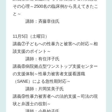
その心理～2500名の臨床例から見えてきたこ
と～
講師：斉藤章佳氏
11月5日（土曜日）
講義⑦子どもへの性暴力と被害への対応～相
談支援のポイント～
講師：有住洋子氏
講義⑧病院拠点型ワンストップ支援センター
の支援体制～性暴力被害者支援看護職
（SANE）による急性期対応～
講師：片岡笑美子氏
講義⑨性暴力被害者への法的支援～司法の現
状と弁護士の役割～
講師：小島妙子氏