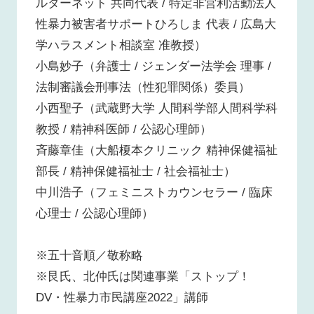
ルターネット 共同代表 / 特定非営利活動法人
性暴力被害者サポートひろしま 代表 / 広島大
学ハラスメント相談室 准教授）
小島妙子（弁護士 / ジェンダー法学会 理事 /
法制審議会刑事法（性犯罪関係）委員）
小西聖子（武蔵野大学 人間科学部人間科学科
教授 / 精神科医師 / 公認心理師）
斉藤章佳（大船榎本クリニック 精神保健福祉
部長 / 精神保健福祉士 / 社会福祉士）
中川浩子（フェミニストカウンセラー / 臨床
心理士 / 公認心理師）
※五十音順／敬称略
※艮氏、北仲氏は関連事業「ストップ！
DV・性暴力市民講座2022」講師