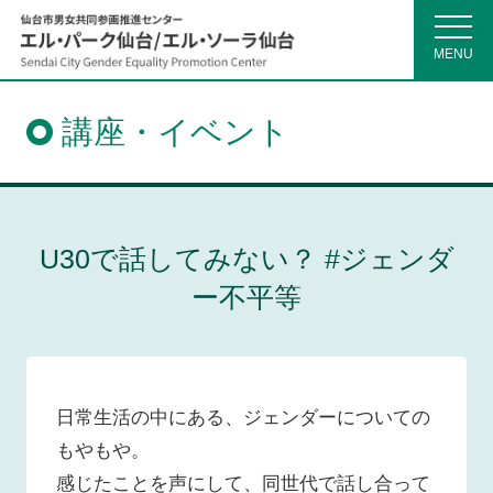
MENU
仙
台
市
講座・イベント
男
女
共
同
参
画
推
U30で話してみない？ #ジェンダ
進
セ
ー不平等
ン
タ
ー
日常生活の中にある、ジェンダーについての
もやもや。
感じたことを声にして、同世代で話し合って