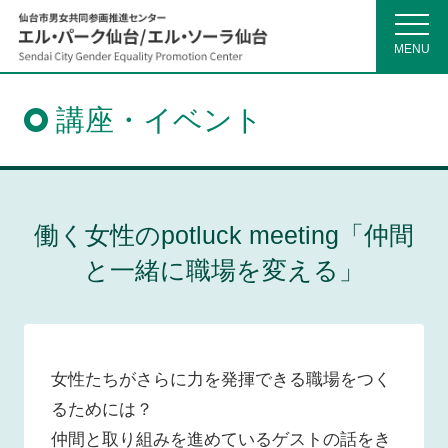
MENU
仙
台
市
講座・イベント
男
女
共
同
参
画
推
働く女性のpotluck meeting「仲間
進
セ
と一緒に職場を変える」
ン
タ
ー
女性たちがさらに力を発揮できる職場をつく
るためには？
仲間と取り組みを進めているゲストの話をき